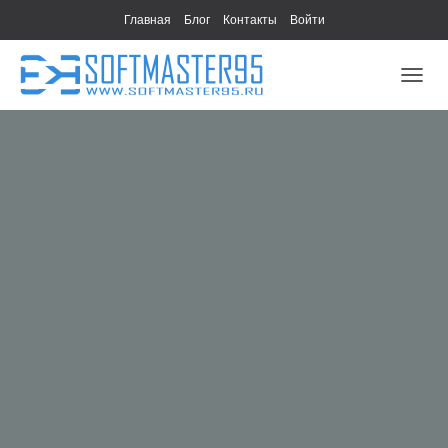
Главная
Блог
Контакты
Войти
ПЕРЕ