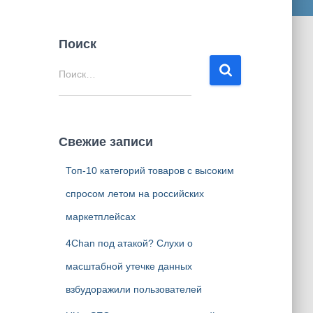
Поиск
Н
Поиск…
а
й
т
и
Свежие записи
:
Топ-10 категорий товаров с высоким
спросом летом на российских
маркетплейсах
4Chan под атакой? Слухи о
масштабной утечке данных
взбудоражили пользователей