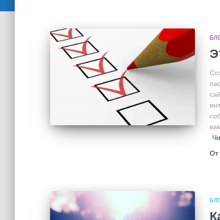
БЛ
Э
Со
па
сай
ин
со
ва
Чи
От
БЛ
К