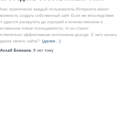
йчас практически каждый пользователь Интернета имеет
зможность создать собственный сайт. Если же впоследствии
йт удастся раскрутить до хорошей в количественном и
чественном плане посещаемости, то он станет
йствительно эффективным источником дохода. С чего начать
здание своего сайта?
(далее…)
Асхаб Бовкаев
,
8 лет
тому