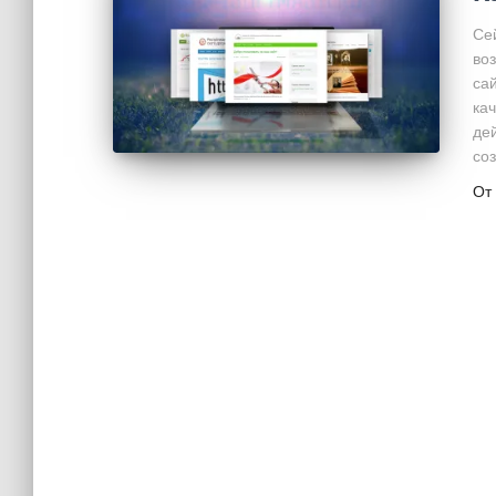
Се
во
са
ка
де
со
От