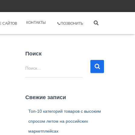
КОНТАКТЫ
Е САЙТОВ
📞ПОЗВОНИТЬ
Поиск
Н
Поиск…
а
й
т
и
Свежие записи
:
Топ-10 категорий товаров с высоким
спросом летом на российских
маркетплейсах