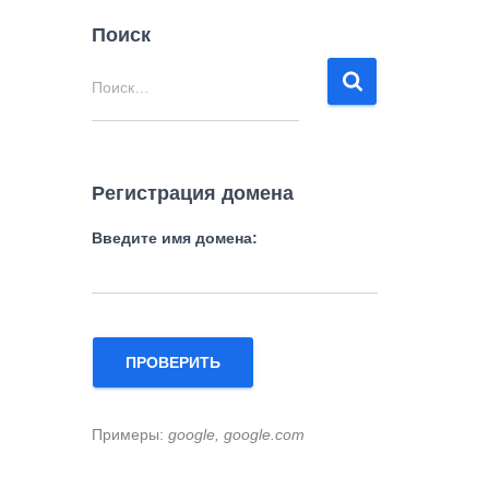
Поиск
Н
Поиск…
а
й
т
и
Регистрация домена
:
Введите имя домена:
ПРОВЕРИТЬ
Примеры:
google, google.com